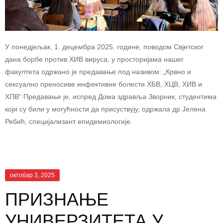
У понедјељак, 1. децембра 2025. године, поводом Свјетског
дана борбе против ХИВ вируса, у просторијама нашег
факултета одржано је предавање под називом: „Крвно и
сексуално преносиве инфективне болести ХБВ, ХЦВ, ХИВ и
ХПВ“ Предавање је, испред Дома здравља Зворник, студентима
који су били у могућности да присуствују, одржала др Јелена
Ребић, специјализант епидемиологије.
октобар 3, 2025
ПРИЗНАЊЕ
УНИВЕРЗИТЕТА У