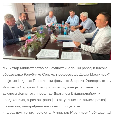
Министар Министарства за научнотехнолошки развој и високо
образовање Републике Српске, професор др Драга Мастиловић,
посјетио је данас Технолошки факултет Зворник, Универзитета у
Источном Сарајеву. Том приликом одржан је састанак са
деканом факултета, проф. др Драганом Вујадиновићем, и
продеканима, а разговарано је о актуелним питањима развоја
факултета, унапређења наставног процеса те
инфраструктурних пројеката. Министар Мастиловић обишао […]