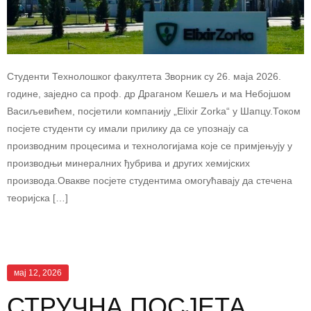
Студенти Технолошког факултета Зворник су 26. маја 2026.
године, заједно са проф. др Драганом Кешељ и ма Небојшом
Васиљевићем, посјетили компанију „Elixir Zorka“ у Шапцу.Током
посјете студенти су имали прилику да се упознају са
производним процесима и технологијама које се примјењују у
производњи минералних ђубрива и других хемијских
производа.Овакве посјете студентима омогућавају да стечена
теоријска […]
мај 12, 2026
СТРУЧНА ПОСЈЕТА