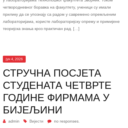
четвородневног боравка на факултету, ученици су имали
прилику да се упознају са радом у савремено опремљеним
лабораторијама, користе лабораторијску опрему и примијене
теоријска знања кроз практичан рад. […]
јун 4, 2026
СТРУЧНА ПОСЈЕТА
СТУДЕНАТА ЧЕТВРТЕ
ГОДИНЕ ФИРМАМА У
БИЈЕЉИНИ
admin
Вијести
no responses.