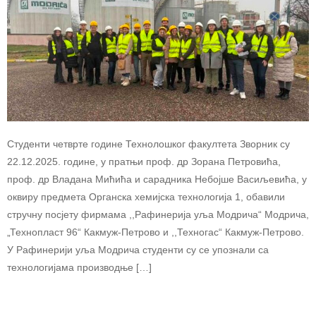
Студенти четврте године Технолошког факултета Зворник су
22.12.2025. године, у пратњи проф. др Зорана Петровића,
проф. др Владана Мићића и сарадника Небојше Васиљевића, у
оквиру предмета Органска хемијска технологија 1, обавили
стручну посјету фирмама ,,Рафинерија уља Модрича“ Модрича,
„Технопласт 96“ Какмуж-Петрово и ,,Техногас“ Какмуж-Петрово.
У Рафинерији уља Модрича студенти су се упознали са
технологијама производње […]