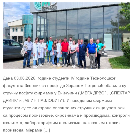
Дана 03.06.2026. године студенти IV године Технолошког
факултета Зворник са проф. др Зораном Петровић обавили су
стручну посјету фирмама у Бијељини („МЕГА ДРВО“ , „СПЕКТАР
ДРИНК“ и „МЛИН ПАВЛОВИЋ“). У наведеним фирмама
студенти су се од стране овлаштених стручних лица упознали
са процесом производње, сировинама и производима, контроли
квалитета, лабораторијским анализама, паковањем готових
производа, мјерама […]