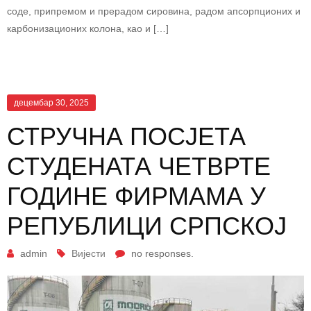
соде, припремом и прерадом сировина, радом апсорпционих и
карбонизационих колона, као и […]
децембар 30, 2025
СТРУЧНА ПОСЈЕТА
СТУДЕНАТА ЧЕТВРТЕ
ГОДИНЕ ФИРМАМА У
РЕПУБЛИЦИ СРПСКОЈ
admin
Вијести
no responses.