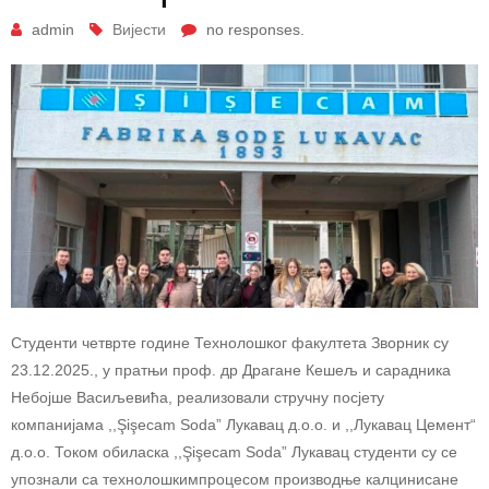
admin
Вијести
no responses.
Студенти четврте године Технолошког факултета Зворник су
23.12.2025., у пратњи проф. др Драгане Кешељ и сарадника
Небојше Васиљевића, реализовали стручну посјету
компанијама ,,Şişecam Soda” Лукавац д.o.o. и ,,Лукавац Цемент“
д.о.о. Током обиласка ,,Şişecam Soda” Лукавац студенти су се
упознали са технолошкимпроцесом производње калцинисане