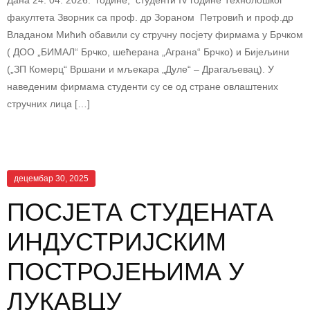
Дана 24. 04. 2026. године, студенти IV године Технолошког
факултета Зворник са проф. др Зораном Петровић и проф.др
Владаном Мићић обавили су стручну посјету фирмама у Брчком
( ДОО „БИМАЛ“ Брчко, шећерана „Аграна“ Брчко) и Бијељини
(„ЗП Комерц“ Вршани и мљекара „Дуле“ – Драгаљевац). У
наведеним фирмама студенти су се од стране овлаштених
стручних лица […]
децембар 30, 2025
ПОСЈЕТА СТУДЕНАТА
ИНДУСТРИЈСКИМ
ПОСТРОЈЕЊИМА У
ЛУКАВЦУ