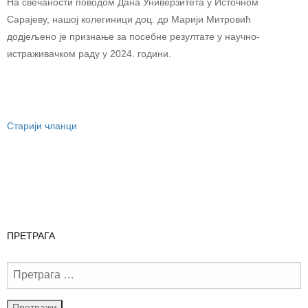
На свечаности поводом Дана Универзитета у Источном
Сарајеву, нашој колегиници доц. др Марији Митровић
додјељено је признање за посебне резултате у научно-
истраживачком раду у 2024. години.
Старији чланци
ПРЕТРАГА