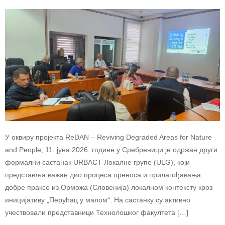
У оквиру пројекта ReDAN – Reviving Degraded Areas for Nature
and People, 11. јуна 2026. године у Сребреници је одржан други
формални састанак URBACT Локалне групе (ULG), који
представља важан дио процеса преноса и прилагођавања
добре праксе из Орможа (Словенија) локалном контексту кроз
иницијативу „Перућац у малом“. На састанку су активно
учествовали представници Технолошког факултета […]