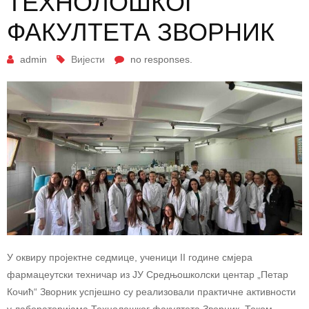
ТЕХНОЛОШКОГ
ФАКУЛТЕТА ЗВОРНИК
admin
Вијести
no responses.
У оквиру пројектне седмице, ученици II године смјера
фармацеутски техничар из ЈУ Средњошколски центар „Петар
Кочић“ Зворник успјешно су реализовали практичне активности
у лабораторијама Технолошког факултета Зворник. Током