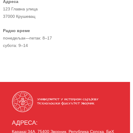
Адреса
123 Главна улица
37000 Крушевац
Радно време
понедељак—петак: 8–17
субота: 9–14
АДРЕСА:
Каракај 34A, 75400 Зворник, Република Српска, БиХ