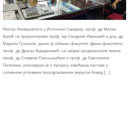
Ректор Универзитета у Источном Сарајеву, проф. др Милан
Кулић са проректорима проф. мр Сандром Ивановић и доц. др
Марком Гутаљом, данас је обишао факултет. Декан факултета
проф. др Драган Вујадиновић, са својим продеканским тимом
проф. др Славком Смиљанићем и проф. др Светланом
Пелемиш, разговарао је о процесу извођења наставе у
сложеним условима проузрокованим вирусом Ковид […]