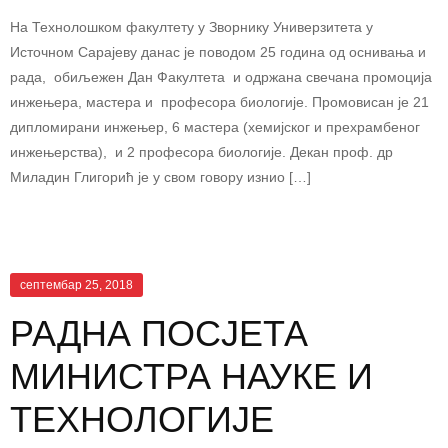
На Технолошком факултету у Зворнику Универзитета у
Источном Сарајеву данас је поводом 25 година од оснивања и
рада, обиљежен Дан Факултета и одржана свечана промоција
инжењера, мастера и професора биологије. Промовисан је 21
дипломирани инжењер, 6 мастера (хемијског и прехрамбеног
инжењерства), и 2 професора биологије. Декан проф. др
Миладин Глигорић је у свом говору изнио […]
септембар 25, 2018
РАДНА ПОСЈЕТА
МИНИСТРА НАУКЕ И
ТЕХНОЛОГИЈЕ