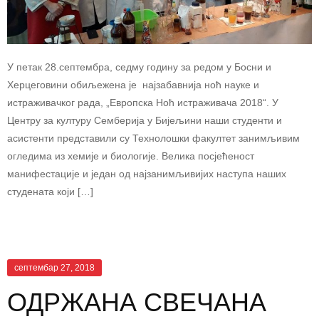
У петак 28.септембра, седму годину за редом у Босни и
Херцеговини обиљежена је најзабавнија ноћ науке и
истраживачког рада, „Европска Ноћ истраживача 2018“. У
Центру за културу Семберија у Бијељини наши студенти и
асистенти представили су Технолошки факултет занимљивим
огледима из хемије и биологије. Велика посјећеност
манифестације и један од најзанимљивијих наступа наших
студената који […]
септембар 27, 2018
ОДРЖАНА СВЕЧАНА