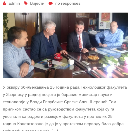
admin
Вијести
no responses.
У оквиру обиљежавања 25 година рада Технолошког факултета
у Зворнику у радној посјети је боравио министар науке и
технологије у Влади Републике Српске Ален Шеранић.Том
приликом састао се са руководством факултета који су га
упознали са радом и развојем факултета у протеклих 25
година.Констатовано је да је у протеклом периоду била добра
међусобна сарадња коју […]