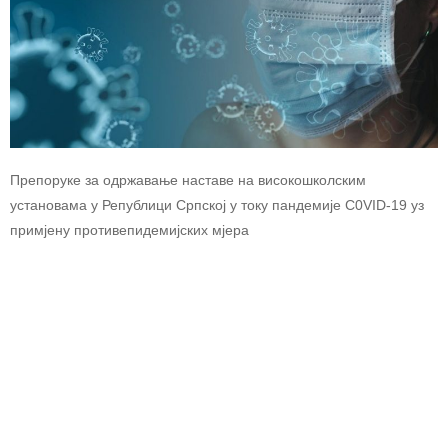
Препоруке за одржавање наставе на високoшколским
установама у Републици Српској у току пандемије C0VID-19 уз
примјену противепидемијских мјера