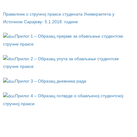
Правилник о стручној пракси студената Универзитета у
Источном Сарајеву- 5.1.2018. године
Прилог 1 – Образац пријаве за обављање студентске
стручне праксе
Прилог 2 – Образац упута за обављање студентске
стручне праксе
Прилог 3 – Образац дневника рада
Прилог 4 – Образац потврде о обављеној студентској
стручној пракси