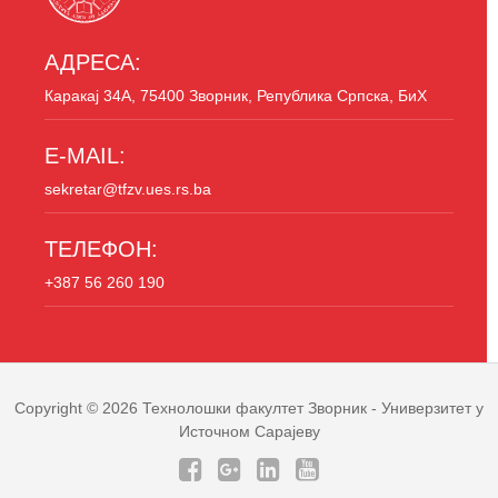
АДРЕСА:
Каракај 34A, 75400 Зворник, Република Српска, БиХ
E-MAIL:
sekretar@tfzv.ues.rs.ba
ТЕЛЕФОН:
+387 56 260 190
Copyright © 2026
Технолошки факултет Зворник
- Универзитет у
Источном Сарајеву