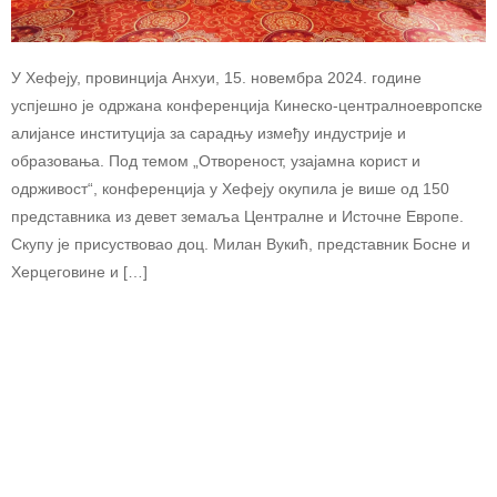
У Хефеју, провинција Анхуи, 15. новембра 2024. године
успјешно је одржана конференција Кинеско-централноевропске
алијансе институција за сарадњу између индустрије и
образовања. Под темом „Отвореност, узајамна корист и
одрживост“, конференција у Хефеју окупила је више од 150
представника из девет земаља Централне и Источне Европе.
Скупу је присуствовао доц. Милан Вукић, представник Босне и
Херцеговине и […]