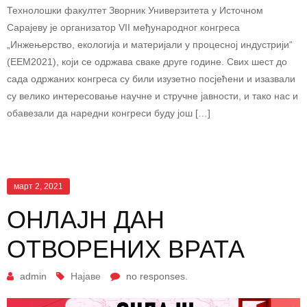
Технолошки факултет Зворник Универзитета у Источном
Сарајеву је организатор VII међународног конгреса
„Инжењерство, екологија и материјали у процесној индустрији“
(ЕЕМ2021), који се одржава сваке друге године. Свих шест до
сада одржаних конгреса су били изузетно посјећени и изазвали
су велико интересовање научнe и стручне јавности, и тако нас и
обавезали да наредни конгреси буду још […]
март 2, 2021
ОНЛАЈН ДАН
ОТВОРЕНИХ ВРАТА
admin
Најаве
no responses.