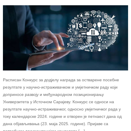
Расписан Конкурс за додјелу награда за остварене посебне
резултате у научно-истраживачком и умјетничком раду који
доприносе развоју и међународном позиционирању
Универзитета у Источном Сарајеву. Конкурс се односи на
резултате научно-истраживачког, односно умјетничког рада у
току календарске 2024. године и отворен је петнаест дана од
дана објављивања (23. маја 2025. године). Пријаве са
потребном документацијом кандидати […]