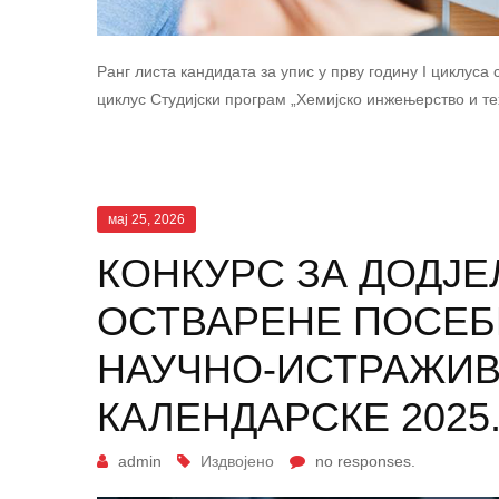
Ранг листа кандидата за упис у прву годину I циклуса 
циклус Студијски програм „Хемијско инжењерство и те
мај 25, 2026
КОНКУРС ЗА ДОДЈЕ
ОСТВАРЕНЕ ПОСЕБН
НАУЧНО-ИСТРАЖИВ
КАЛЕНДАРСКЕ 2025
admin
Издвојено
no responses.