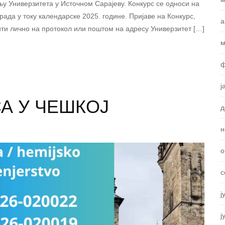
у Универзитета у Источном Сарајеву. Конкурс се односи на
рада у току календарске 2025. године. Пријаве на Конкурс,
а
ти лично на протокол или поштом на адресу Универзитет […]
м
ф
ј
А У ЧЕШКОЈ
д
н
о
с
ј
ј