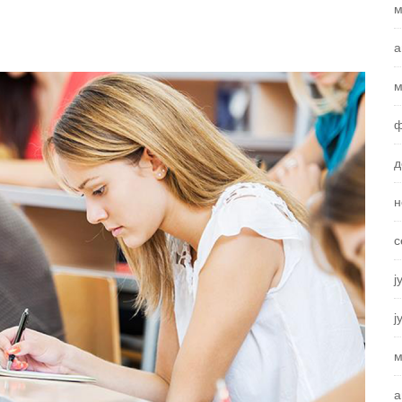
м
а
м
ф
д
н
с
ј
ј
м
а