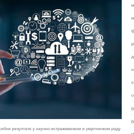
м
м
ф
ј
д
н
о
с
ј
ј
себне резултате у научно-истраживачком и умјетничком раду
м