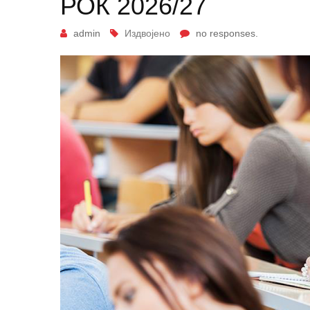
РОК 2026/27
admin
Издвојено
no responses.