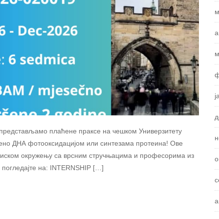
м
а
м
ф
ј
д
 представљамо плаћене праксе на чешком Универзитету
н
ствено ДНА фотооксидацијом или синтезама протеина! Ове
 блиском окружењу са врсним стручњацима и професорима из
о
 погледајте на: INTERNSHIP […]
с
а