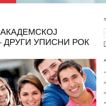
П
 АКАДЕМСКОЈ
 – ДРУГИ УПИСНИ РОК
а
ј
ј
м