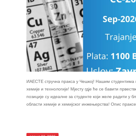
ИАЕСТЕ стручна пракса у Чешкој! Нашим студентима
хемије и технологије! Мјесту гдје ће се бавити прве
позиције су идеалне за студенте који желе радити у
области хемије и хемијског инжењерства! Опис праксе