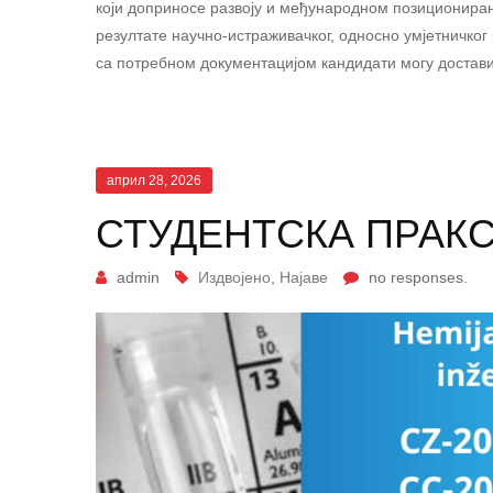
који доприносе развоју и међународном позиционирањ
резултате научно-истраживачког, односно умјетничког 
са потребном документацијом кандидати могу достави
април 28, 2026
СТУДЕНТСКА ПРАКС
admin
Издвојено
,
Најаве
no responses.