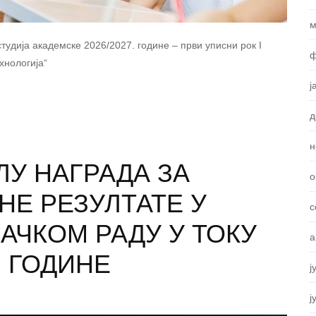
м
студија академске 2026/2027. године – први уписни рок I
ф
хнологија“
ј
д
н
ЛУ НАГРАДА ЗА
о
Е РЕЗУЛТАТЕ У
с
АЧКОМ РАДУ У ТОКУ
а
. ГОДИНЕ
ј
ј