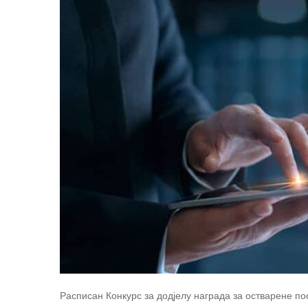
Расписан Конкурс за додјелу награда за остварене по