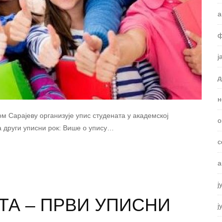
а
ф
ј
д
н
м Сарајеву организује упис студената у академској
о
а други уписни рок: Више о упису…
с
а
ј
ТА – ПРВИ УПИСНИ
ј