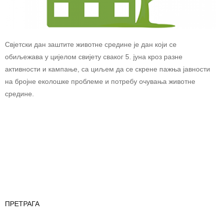
Свjетски дан заштите животне средине је дан који се
обиљежава у цијелом свијету сваког 5. јуна кроз разне
активности и кампање, са циљем да се скрене пажња јавности
на бројне еколошке проблеме и потребу очувања животне
средине.
ПРЕТРАГА