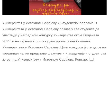
Универзитет у Источном Сарајеву и Студентски парламент
Универзитета у Источном Сарајеву позивају све студенте да
учествују у наградном конкурсу Универзитет оком студената
2025. и на тај начин постану дио промотивне кампање
Универзитета у Источном Сарајеву. Циљ конкурса јесте да се на
креативан начин представе факултети и академије и студентски
живот на Универзитету у Источном Сарајеву. Конкурс […]