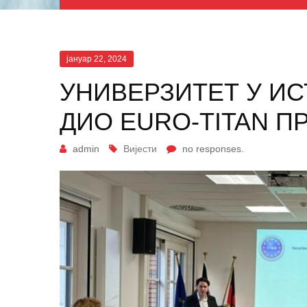
јануар 22, 2024
УНИВЕРЗИТЕТ У И
ДИО EURO-TITAN П
admin
Вијести
no responses.