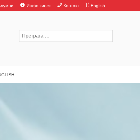
Алумни
Инфо киоск
Контакт
English
NGLISH