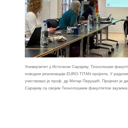
Универзитет у Источном Сарајеву, Технолошки факулте
поводом реализације EURO-TITAN пројекта. У радном д
учествовао је проф. др Митар Перушић. Пројекат је 
Сарајеву са својим Технолошким факултетом заузима