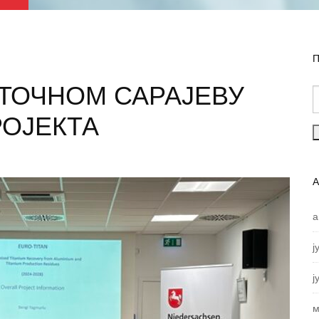
П
СТОЧНОМ САРАЈЕВУ
РОЈЕКТА
а
ј
ј
м