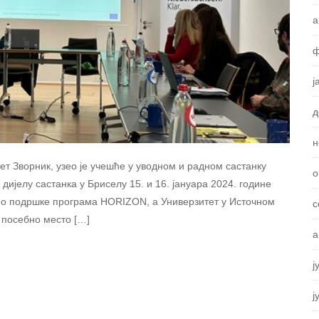
а
ф
ј
д
н
т Зворник, узео је учешће у уводном и радном састанку
о
ијелу састанка у Бриселу 15. и 16. јануара 2024. године
дио подршке програма HORIZON, а Универзитет у Источном
с
 посебно место […]
а
ј
ј