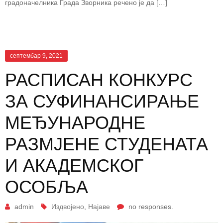
градоначелника Града Зворника речено је да […]
септембар 9, 2021
РАСПИСАН КОНКУРС
ЗА СУФИНАНСИРАЊЕ
МЕЂУНАРОДНЕ
РАЗМЈЕНЕ СТУДЕНАТА
И АКАДЕМСКОГ
ОСОБЉА
admin
Издвојено
,
Најаве
no responses.