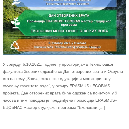
У сриједу, 6.10.2021. године, у просторијама Технолошког
факултета Зворник одржаће се Дан отворених врата и Округли
сто на тему „Значај еколошке едукације и мониторинга у
очувању квалитета вода“, у оквиру ERASMUS+ ECOBIAS
пројекта. Дан отворених врата биће одржан са почетком у 9
часова и тим поводом је предвиђена промоција ERASMUS+
ЕЦОБИАС мастер студијског програма “Еколошки […]