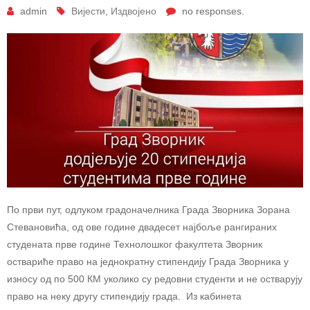
admin
Вијести
,
Издвојено
no responses.
По први пут, одлуком градоначелника Града Зворника Зорана
Стевановића, од ове године двадесет најбоље рангираних
студената прве године Технолошког факултета Зворник
оствариће право на једнократну стипендију Града Зворника у
износу од по 500 КМ уколико су редовни студенти и не остварују
право на неку другу стипендију града. Из кабинета