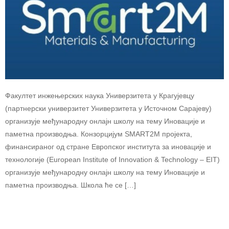
Факултет инжењерских наука Универзитета у Крагујевцу
(партнерски универзитет Универзитета у Источном Сарајеву)
организује међународну онлајн школу на тему Иновације и
паметна производња. Конзорцијум SMART2M пројекта,
финансираног од стране Европског института за иновације и
технологије (European Institute of Innovation & Technology – EIT)
организује међународну онлајн школу на тему Иновације и
паметна производња. Школа ће се […]