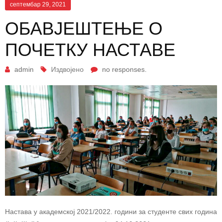
септембар 29, 2021
ОБАВЈЕШТЕЊЕ О
ПОЧЕТКУ НАСТАВЕ
admin
Издвојено
no responses.
Настава у акадeмској 2021/2022. години за студенте свих година