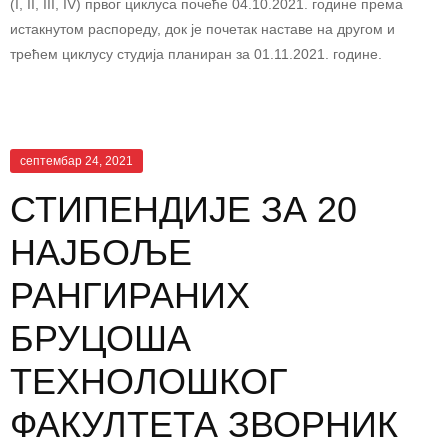
(I, II, III, IV) првог циклуса почеће 04.10.2021. године према
истакнутом распореду, док је почетак наставе на другом и
трећем циклусу студија планиран за 01.11.2021. године.
септембар 24, 2021
СТИПЕНДИЈЕ ЗА 20
НАЈБОЉЕ
РАНГИРАНИХ
БРУЦОША
ТЕХНОЛОШКОГ
ФАКУЛТЕТА ЗВОРНИК