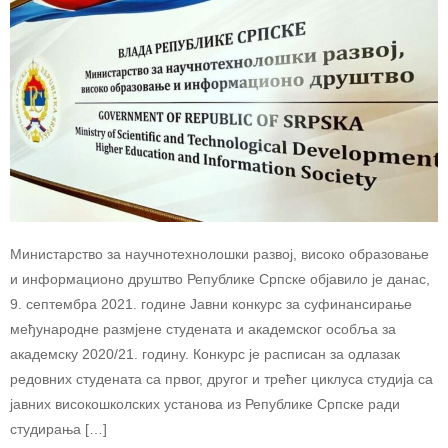
Министарство за научнотехнолошки развој, високо образовање
и информационо друштво Републике Српске објавило је данас,
9. септембра 2021. године Јавни конкурс за суфинансирање
међународне размјене студената и академског особља за
академску 2020/21. годину. Конкурс је расписан за одлазак
редовних студената са првог, другог и трећег циклуса студија са
јавних високошколских установа из Републике Српске ради
студирања […]