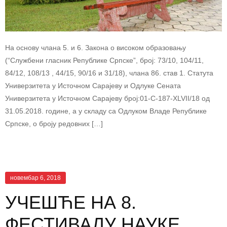
На основу члана 5. и 6. Закона о високом образовању
(“Службени гласник Републике Српске”, број: 73/10, 104/11,
84/12, 108/13 , 44/15, 90/16 и 31/18), члана 86. став 1. Статута
Универзитета у Источном Сарајеву и Одлуке Сената
Универзитета у Источном Сарајеву број:01-С-187-XLVII/18 од
31.05.2018. године, а у складу са Одлуком Владе Републике
Српске, о броју редовних […]
новембар 6, 2018
УЧЕШЋЕ НА 8.
ФЕСТИВАЛУ НАУКЕ