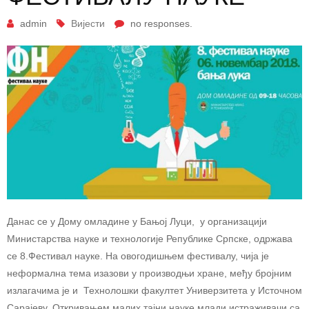
admin
Вијести
no responses.
Данас се у Дому омладине у Бањој Луци, у организацији
Министарства науке и технологије Републике Српске, одржава
се 8.Фестивал науке. На овогодишњем фестивалу, чија је
неформална тема изазови у производњи хране, међу бројним
излагачима је и Технолошки факултет Универзитета у Источном
Сарајеву. Откривањем малих тајни науке млади истраживачи са