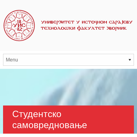
Студентско
самовредновање