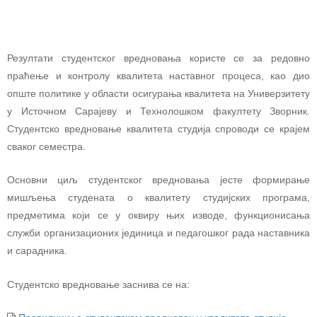
Резултати студентског вредновања користе се за редовно
праћење и контролу квалитета наставног процеса, као дио
опште политике у области осигурања квалитета на Универзитету
у Источном Сарајеву и Технолошком факултету Зворник.
Студентско вредновање квалитета студија спроводи се крајем
сваког семестра.
Основни циљ студентског вредновања јесте формирање
мишљења студената о квалитету студијских програма,
предметима који се у оквиру њих изводе, функционисања
служби организационих јединица и педагошког рада наставника
и сарадника.
Студентско вредновање заснива се на: