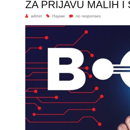
ZA PRIJAVU MALIH 
admin
Најаве
no responses.