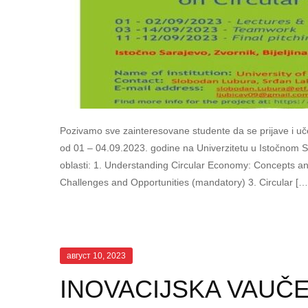
Pozivamo sve zainteresovane studente da se prijave i učes
od 01 – 04.09.2023. godine na Univerzitetu u Istočnom S
oblasti: 1. Understanding Circular Economy: Concepts an
Challenges and Opportunities (mandatory) 3. Circular […
август 10, 2023
INOVACIJSKA VAUČE