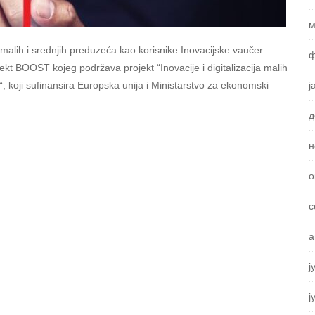
м
 malih i srednjih preduzeća kao korisnike Inovacijske vaučer
ф
kt BOOST kojeg podržava projekt “Inovacije i digitalizacija malih
ј
, koji sufinansira Europska unija i Ministarstvo za ekonomski
д
н
о
с
а
ј
ј