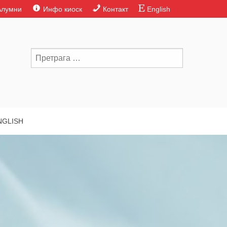
Алумни
Инфо киоск
Контакт
English
NGLISH