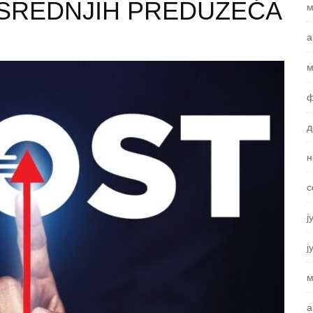
I SREDNJIH PREDUZEĆA
м
а
м
ф
д
н
с
ј
ј
м
а