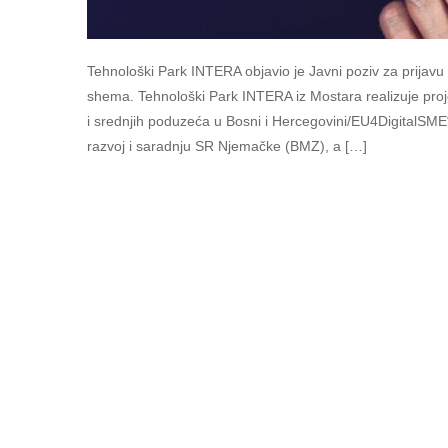
Tehnološki Park INTERA objavio je Javni poziv za prijavu
shema. Tehnološki Park INTERA iz Mostara realizuje proje
i srednjih poduzeća u Bosni i Hercegovini/EU4DigitalSME“
razvoj i saradnju SR Njemačke (BMZ), a […]