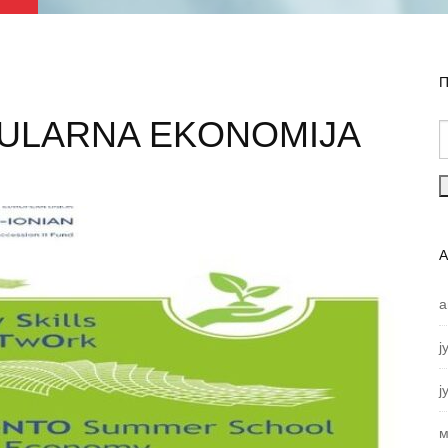
П
KULARNA EKONOMIJA
а
ј
ј
м