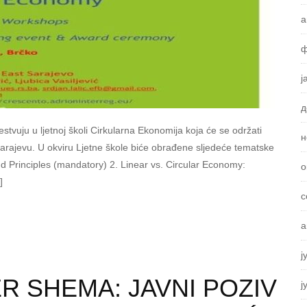
а
ф
ј
д
tvuju u ljetnoj školi Cirkularna Ekonomija koja će se održati
н
arajevu. U okviru Ljetne škole biće obrađene sljedeće tematske
d Principles (mandatory) 2. Linear vs. Circular Economy:
о
]
с
а
ј
R SHEMA: JAVNI POZIV
ј