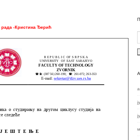
П
 рада -Кристина Ђерић
а
ј
ј
м