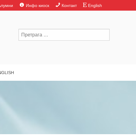
Алумни
Инфо киоск
Контакт
English
NGLISH