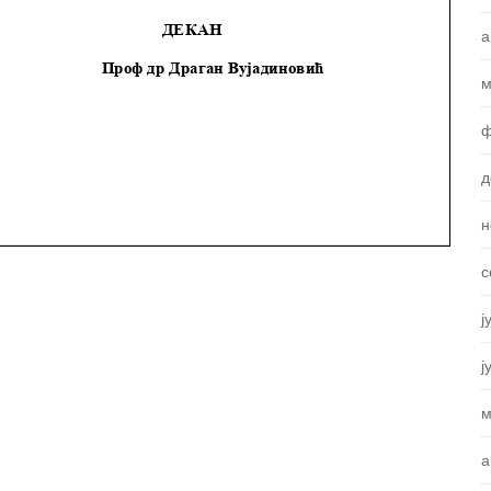
а
м
ф
д
н
с
ј
ј
м
а