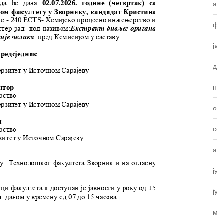
а
ф
ј
д
н
о
с
а
ј
ј
м