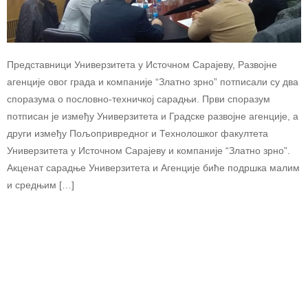
Представници Универзитета у Источном Сарајеву, Развојне
агенције овог града и компаније “Златно зрно” потписали су два
споразума о пословно-техничкој сарадњи. Први споразум
потписан је између Универзитета и Градске развојне агенције, а
други између Пољопривредног и Технолошког факултета
Универзитета у Источном Сарајеву и компаније “Златно зрно”.
Акценат сарадње Универзитета и Агенције биће подршка малим
и средњим […]