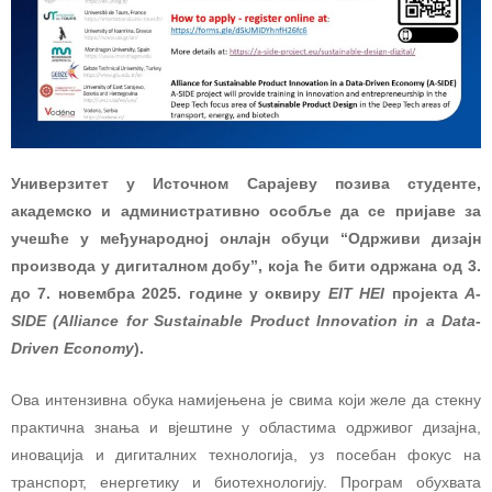
Универзитет у Источном Сарајеву позива студенте,
академско и административно особље да се пријаве за
учешће у међународној онлајн обуци “Одрживи дизајн
производа у дигиталном добу”, која ће бити одржана од 3.
до 7. новембра 2025. године у оквиру
EIT HEI
пројекта
A-
SIDE (Alliance for Sustainable Product Innovation in a Data-
Driven Economy
).
Ова интензивна обука намијењена је свима који желе да стекну
практична знања и вјештине у областима одрживог дизајна,
иновација и дигиталних технологија, уз посебан фокус на
транспорт, енергетику и биотехнологију. Програм обухвата