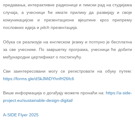
предавања, интерактивне радионице и тимски рад на студијама
случаја, а учесници ће имати прилику да развијају и своје
комуникацијске и презентационе вјештине кроз припрему
пословних идеја и
pitch
презентација.
Обука се реализује на енглеском језику и потпуно је бесплатна
за све учеснике. По завршетку програма, учесници ће добити
међународни цертификат о постигнућу.
Сви заинтересовани могу се регистровати на обуку путем:
https://forms.gle/dSkJMiDYhnfH26fc6
Више информација о догађају можете пронаћи на:
https://a-side-
project.eu/sustainable-design-digital/
A-SIDE Flyer 2025