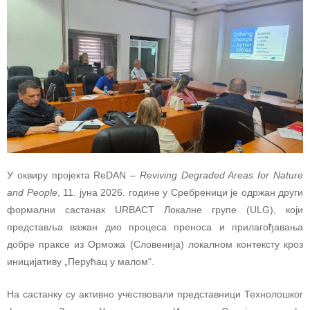
У оквиру пројекта ReDAN –
Reviving Degraded Areas for Nature
and People
, 11. јуна 2026. године у Сребреници је одржан други
формални састанак URBACT Локалне групе (ULG), који
представља важан дио процеса преноса и прилагођавања
добре праксе из Орможа (Словенија) локалном контексту кроз
иницијативу „Перућац у малом“.
На састанку су активно учествовали представници Технолошког