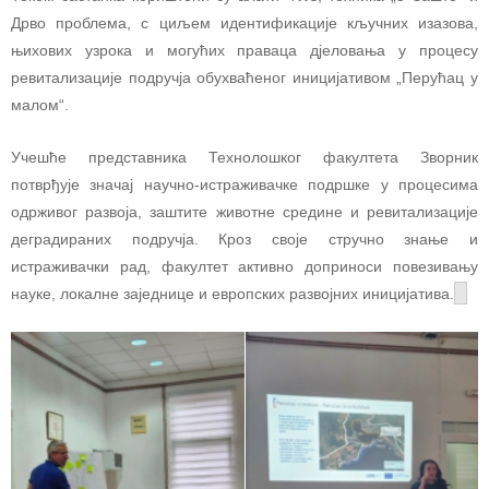
Дрво проблема, с циљем идентификације кључних изазова,
њихових узрока и могућих праваца дјеловања у процесу
ревитализације подручја обухваћеног иницијативом „Перућац у
малом“.
Учешће представника Технолошког факултета Зворник
потврђује значај научно-истраживачке подршке у процесима
одрживог развоја, заштите животне средине и ревитализације
деградираних подручја. Кроз своје стручно знање и
истраживачки рад, факултет активно доприноси повезивању
науке, локалне заједнице и европских развојних иницијатива.