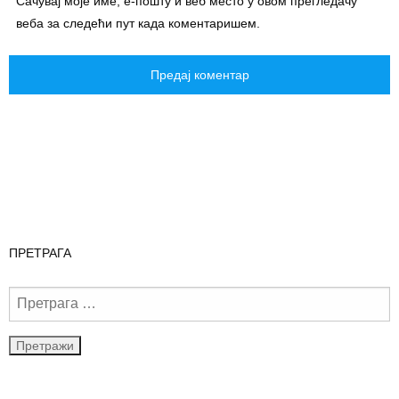
Сачувај моје име, е-пошту и веб место у овом прегледачу
веба за следећи пут када коментаришем.
ПРЕТРАГА