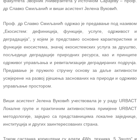
факултета Зворник Универзитета у Источном Сарајеву – проф.
др Славко Смиљанић и виши асистент Јелена Вуковић.
Проф. др Славко Смиљанић одржао је предавање под називом
„Екосистем: дефиниција, функције, услуге, одрживост и
деградација“, у којем је представио основне карактеристике и
функције екосистема, значај екосистемских услуга за друштво,
посљедице деградације природних ресурса, као и принципе
одрживог управљања и ревитализације деградираних подручја.
Предавање је пружило стручну основу за даље активности
усмјерене на развој рјешења заснованих на природи и одрживо
управљање простором.
Виши асистент Јелена Вуковић учествовала је у раду URBACT
Локалне групе и практичним активностима примјене URBACT
методологије, заједно са представницима локалне заједнице,
институција и других заинтересованих страна.
Током састанка кориштени су алати 4Ws, техника „5 Зашто“ и