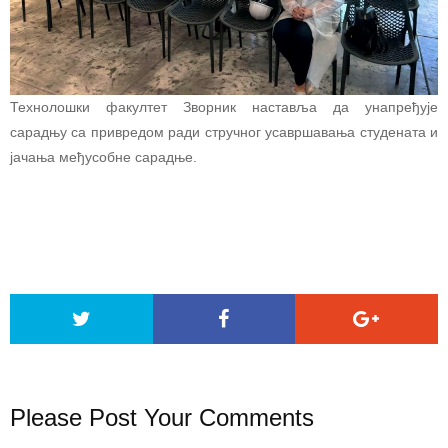
Технолошки факултет Зворник наставља да унапређује
сарадњу са привредом ради стручног усавршавања студената и
јачања међусобне сарадње.
Please Post Your Comments