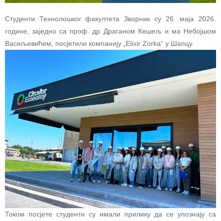
Студенти Технолошког факултета Зворник су 26. маја 2026.
године, заједно са проф. др Драганом Кешељ и ма Небојшом
Васиљевићем, посјетили компанију „Elixir Zorka“ у Шапцу.
Током посјете студенти су имали прилику да се упознају са