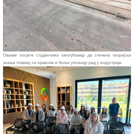
Овакве посјете студентима омогућавају да стечена теоријска
знања повежу са праксом и боље упознају рад у индустрији.