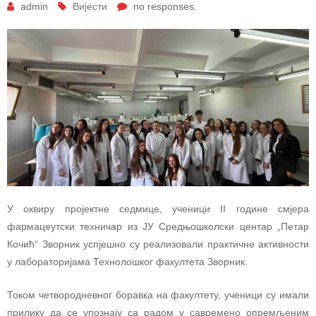
admin
Вијести
no responses.
У оквиру пројектне седмице, ученици II године смјера
фармацеутски техничар из ЈУ Средњошколски центар „Петар
Кочић“ Зворник успјешно су реализовали практичне активности
у лабораторијама Технолошког факултета Зворник.
Током четвородневног боравка на факултету, ученици су имали
прилику да се упознају са радом у савремено опремљеним