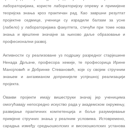
лабораторијама, користе лабораторијску опрему и примијене
теоријска знања кроз практичан рад. Као завршни резултат
пројектне седмице, ученици су израдили балзам за усне
(лабело) у лабораторијама факултета, стичући при томе нова
знања и вјештине значајне за њихово даље образовање и
професионални развој.
Активности су реализоване уз подршку разредног старјешине
Ненада Дрљаче, професора хемије, те професорица Ирине
Манојловић и Добринке Стевановић, које су својим стручним
знањем и ангажманом допринијеле успјешној реализацији
пројекта.
Овакви пројекти имају вишеструки значај јер ученицима
омогућавају непосредно искуство рада у академском окружењу,
развијање практичних компетенција и боље разумијевање
примјене стручних знања у реалним условима. Истовремено,
сарадња између средњошколских и високошколских установа