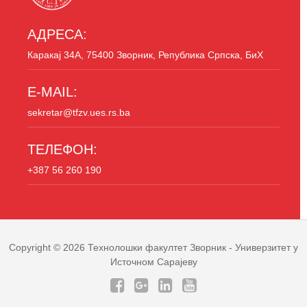
АДРЕСА:
Каракај 34A, 75400 Зворник, Република Српска, БиХ
E-MAIL:
sekretar@tfzv.ues.rs.ba
ТЕЛЕФОН:
+387 56 260 190
Copyright © 2026
Технолошки факултет Зворник
- Универзитет у
Источном Сарајеву