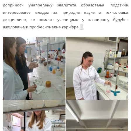
доприноси унапређењу квалитета образовања, подстиче
интересовање младих за природне науке и технолошке
дисциплине, те помаже ученицима у планирању будућег
школовања и професионалне каријере.