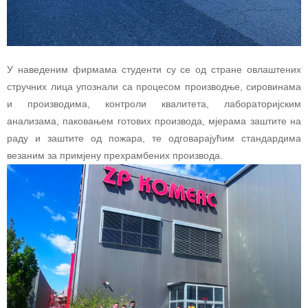
У наведеним фирмама студенти су се од стране овлаштених
стручних лица упознали са процесом производње, сировинама
и производима, контроли квалитета, лабораторијским
анализама, паковањем готових производа, мјерама заштите на
раду и заштите од пожара, те одговарајућим стандардима
везаним за примјену прехрамбених производа.