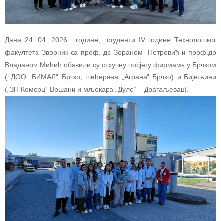
Дана 24. 04. 2026. године, студенти IV године Технолошког
факултета Зворник са проф. др Зораном Петровић и проф.др
Владаном Мићић обавили су стручну посјету фирмама у Брчком
( ДОО „БИМАЛ“ Брчко, шећерана „Аграна“ Брчко) и Бијељини
(„ЗП Комерц“ Вршани и мљекара „Дуле“ – Драгаљевац).