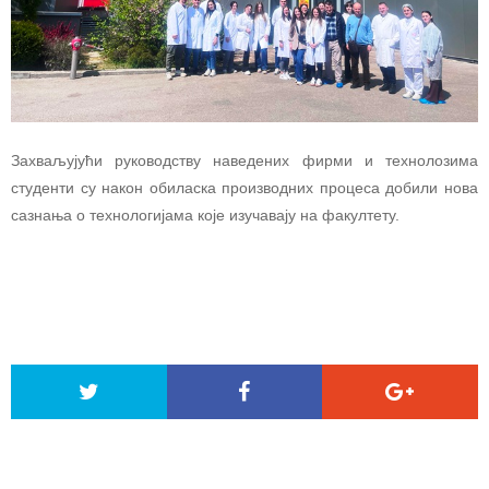
Захваљујући руководству наведених фирми и технолозима
студенти су након обиласка производних процеса добили нова
сазнања о технологијама које изучавају на факултету.