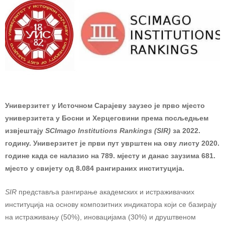
Универзитет у Источном Сарајеву заузео је прво мјесто
универзитета у Босни и Херцеговини према посљедњем
извјештају
SCImago Institutions Rankings (SIR)
за 2022.
годину. Универзитет је први пут уврштен на ову листу 2020.
године када се налазио на 789. мјесту и данас заузима 681.
мјесто у свијету од 8.084 рангираних институција.
SIR
представља рангирање академских и истраживачких
институција на основу композитних индикатора који се базирају
на истраживању (50%), иновацијама (30%) и друштвеном