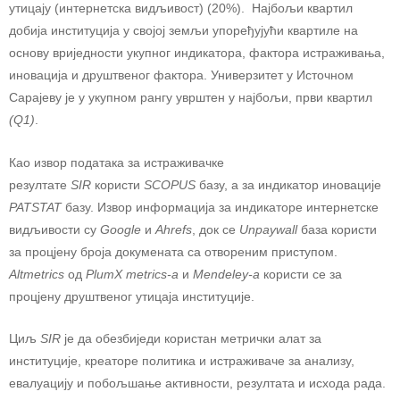
утицају (интернетска видљивост) (20%). Најбољи квартил
добија институција у својој земљи упоређујући квартиле на
основу вриједности укупног индикатора, фактора истраживања,
иновација и друштвеног фактора. Универзитет у Источном
Сарајеву је у укупном рангу уврштен у најбољи, први квартил
(Q1)
.
Као извор података за истраживачке
резултате
SIR
користи
SCOPUS
базу, а за индикатор иновације
PATSTAT
базу. Извор информација за индикаторе интернетске
видљивости су
Google
и
Ahrefs
, док се
Unpaywall
база користи
за процјену броја докумената са отвореним приступом.
Altmetrics
од
PlumX metrics-а
и
Mendeley-а
кoристи се за
процјену друштвеног утицаја институције.
Циљ
SIR
је да обезбиjеди користан метрички алат за
институције, креаторе политика и истраживаче за анализу,
евалуацију и побољшање активности, резултата и исхода рада.