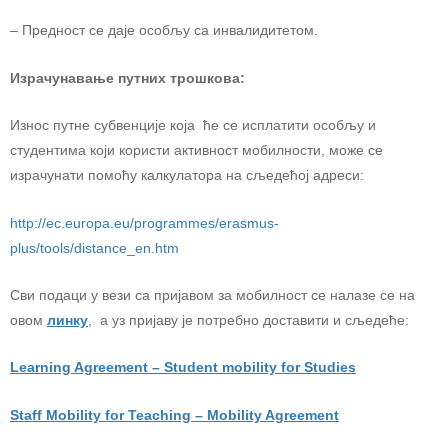
– Предност се даје особљу са инвалидитетом.
Израчунавање путних трошкова:
Износ путне субвенције која ће се исплатити особљу и
студентима који користи активност мобилности, може се
израчунати помоћу калкулатора на сљедећој адреси:
http://ec.europa.eu/programmes/erasmus-
plus/tools/distance_en.htm
Сви подаци у вези са пријавом за мобилност се налазе се на
овом
линку
,
а уз пријаву је потребно доставити и сљедеће:
Learning Agreement
–
Student mobility for Studies
Staff Mobility for Teaching – Mobility Agreement