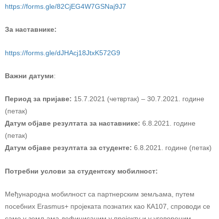
https://forms.gle/82CjEG4W7GSNaj9J7
За наставнике:
https://forms.gle/dJHAcj18JtxK572G9
Важни датуми
:
Период за пријаве:
15.7.2021 (четвртак) – 30.7.2021. године
(петак)
Датум објаве
резултата за наставник
е
:
6.8.2021. године
(петак)
Датум објаве резултата за
студенте:
6.8.2021. године (петак)
Потребни услови за студентску мобилност:
Међународна мобилност са партнерским земљама, путем
посебних Еrasmus+ пројеката познатих као КА107, спроводи се
само у земљама дефинисаним у пројекту и у уговореним