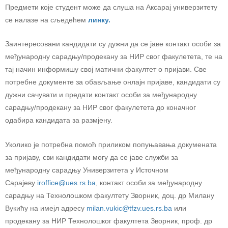
Предмети које студент може да слуша на Аксарај универзитету
се налазе на сљедећем
линку.
Заинтересовани кандидати су дужни да се јаве контакт особи за
међународну сарадњу/продекану за НИР свог факулетета, те на
тај начин информишу свој матични факултет о пријави. Све
потребне документе за обављање онлајн пријаве, кандидати су
дужни сачувати и предати контакт особи за међународну
сарадњу/продекану за НИР свог факулетета до коначног
одабира кандидата за размјену.
Уколико је потребна помоћ приликом попуњавања докумената
за пријаву, сви кандидати могу да се јаве служби за
међународну сарадњу Универзитета у Источном
Сарајеву
iroffice@ues.rs.ba
, контакт особи за међународну
сарадњу на Технолошком факултету Зворник, доц. др Милану
Вукићу на имејл адресу
milan.vukic@tfzv.ues.rs.ba
или
продекану за НИР Технолошког факултета Зворник, проф. др