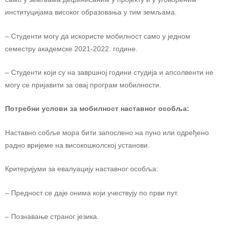
институцијама високог образовања у тим земљама.
– Студенти могу да искористе мобилност само у једном
семестру академске 2021-2022. године.
– Студенти који су на завршној години студија и апсолвенти не
могу се пријавити за овај програм мобилности.
Потребни услови за мобилност наставног особља:
Наставно собље мора бити запослено на пуно или одређено
радно вријеме на високошколској установи.
Критеријуми за евалуацију наставног особља:
– Предност се даје онима који учествују по први пут.
– Познавање страног језика.