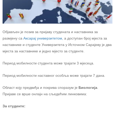
Објављен је позив за пријаву студената и наставника за
размјену са
Аксарај универзитетом,
а доступан број мјеста за
наставнике и студенте Универзитета у Источном Сарајеву је два
мјеста за наставнике и једно мјесто за студенте.
Период мобилности студента може трајати 3 мјесеца.
Период мобилности наставног особља може трајати 7 дана.
Област коју предвиђа и покрива споразум је
Биологија
.
Пријаве се врше онлајн на сљедећим линковима:
За студенте: