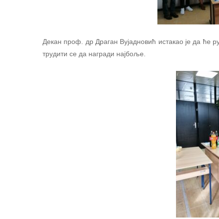
Декан проф. др Драган Вујадновић истакао је да ће 
трудити се да награди најбоље.