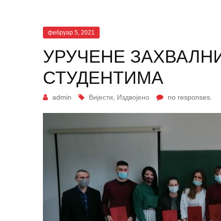
фебруар 5, 2021
УРУЧЕНЕ ЗАХВАЛН
СТУДЕНТИМА
admin
Вијести
,
Издвојено
no responses.