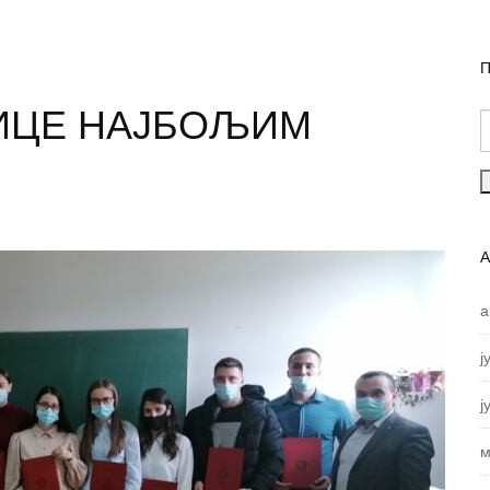
П
ИЦЕ НАЈБОЉИМ
а
ј
ј
м