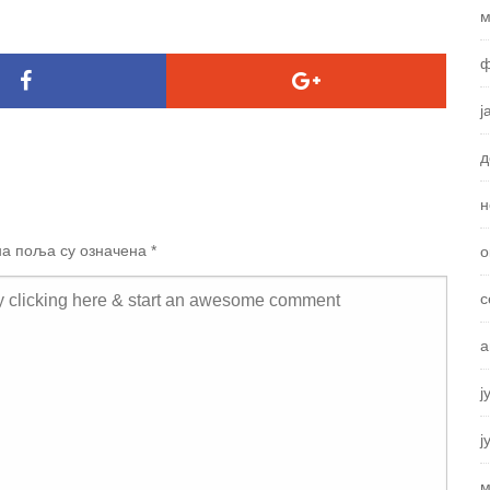
м
ф
ј
д
н
а поља су означена
*
о
с
а
ј
ј
м