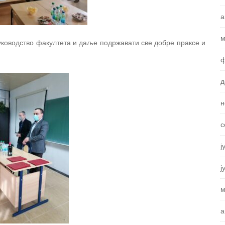
а
м
руководство факултета и даље подржавати све добре праксе и
ф
д
н
с
ј
ј
м
а