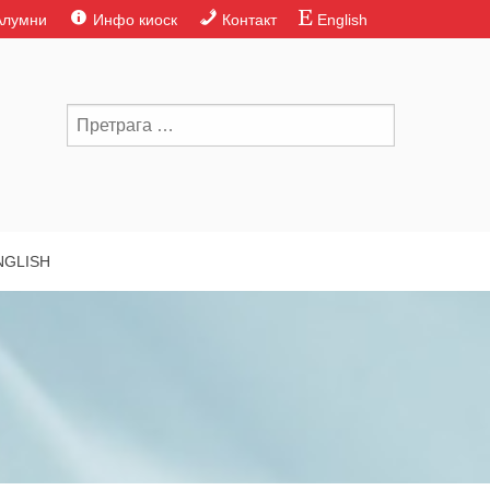
Алумни
Инфо киоск
Контакт
English
NGLISH