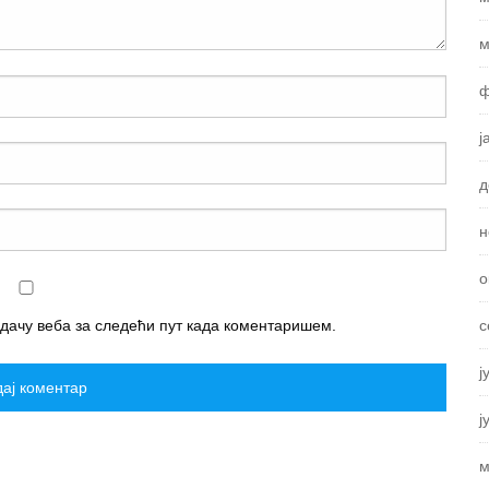
м
ф
ј
д
н
о
с
едачу веба за следећи пут када коментаришем.
ј
ј
м