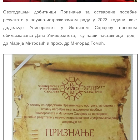
Овогодишњи добитници Признања за остварене посебне
резултате у научно-истраживачком раду у 2023. години, које
додјељује Универзитет у Источном Сарајеву поводом
обиљежавања Дана Универзитета, су наши наставници доц.
др Марија Митровић и проф. др Милорад Томић.