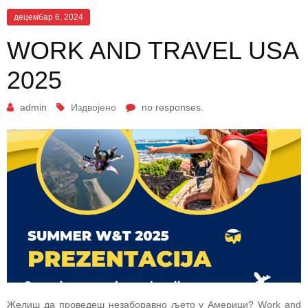
децембар 6, 2024
WORK AND TRAVEL USA
2025
admin
Издвојено
no responses.
Желиш да проведеш незаборавно љето у Америци? Work and