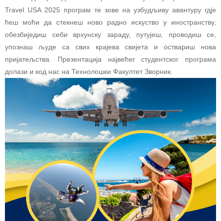
Travel USA 2025 програм те зове на узбудљиву авантуру гдје
ћеш моћи да стекнеш ново радно искуство у иностранству,
обезбиједиш себи врхунску зараду, путујеш, проводиш се,
упознаш људе са свих крајева свијета и оствариш нова
пријатељства. Презентација највећег студентског програма
долази и код нас на Технолошки Факултет Зворник.