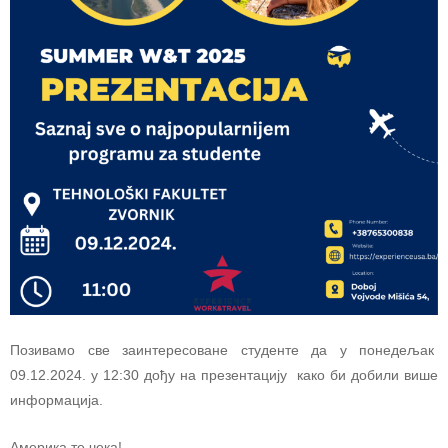
Позивамо све заинтересоване студенте да у понедељак
09.12.2024. у 12:30 дођу на презентацију како би добили више
информација.
Америка те чека!