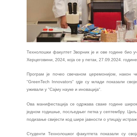
Технолошки факултет Зворник је и ове године био у
Херцеговини, 2024, која се у петак, 27.09.2024. годи
Програм је почео свечаном церемонијом, након ч
“GreenTech Innovators“ гдје су млади показали сво
уживали у “Сајму науке и иновација“.
Ова манифестација се одржава сваке године широм
једном годишње, посљедњег петка у септембру. Циљ 
подизање свијести код шире јавности о утицају истра
Студенти Технолошког факултета показали су свој