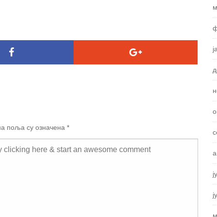
м
ф
ј
д
н
о
а поља су означена
*
с
а
ј
ј
м