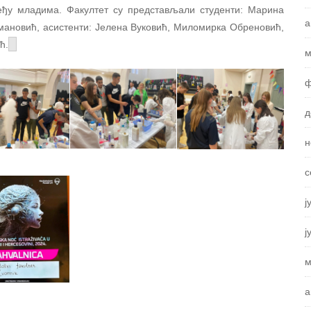
еђу младима. Факултет су представљали студенти: Марина
а
мановић, асистенти: Јелена Вуковић, Миломирка Обреновић,
ћ.
м
ф
д
н
с
ј
ј
м
а