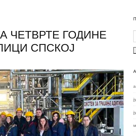
П
А ЧЕТВРТЕ ГОДИНЕ
ЛИЦИ СПСКОЈ
а
ј
ј
м