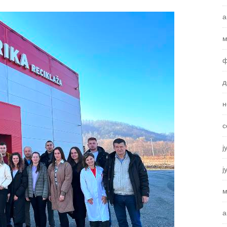
а
м
ф
д
н
с
ј
ј
м
а