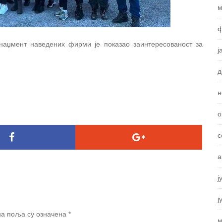
м
ф
наџмент наведених фирми је показао заинтересованост за
ј
д
н
о
с
а
ј
ј
а поља су означена
*
м