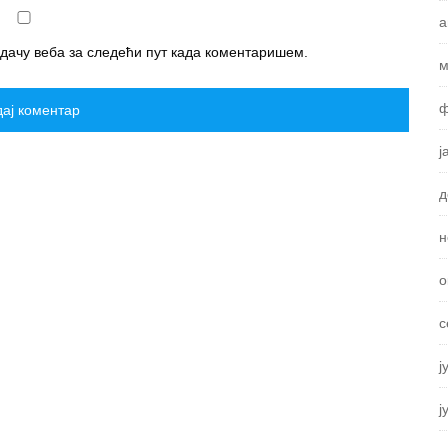
а
едачу веба за следећи пут када коментаришем.
м
ф
ј
д
н
о
с
ј
ј