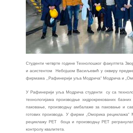
Студенти четврте године Технолошког факултета Зво
и асистентом Небојшом Васиљевић у оквиру предмета
фирмама ,,Рафинерији уља Модрича“ Модрича и „Омо
У Рафинерији уља Модрича студенти су са техноло
технологијама производње хидрокрекованих базних
паковање, производњу амбалаже за паковање и сав
готових производа. У фирми „Оморика рециклажа“ 
рециклажу РЕТ боца и производњу РЕТ регранулат
контролу квалитета.