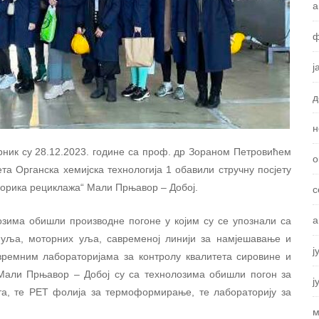
а
ф
ј
д
н
рник су 28.12.2023. године са проф. др Зораном Петровићем
о
 Органска хемијска технологија 1 обавили стручну посјету
рика рециклажа“ Мали Прњавор – Добој.
с
а
зима обишли производне погоне у којим су се упознали са
 уља, моторних уља, савременој линији за намјешавање и
ј
ремним лабораторијама за контролу квалитета сировине и
Мали Прњавор – Добој су са технолозима обишли погон за
ј
а, те РЕТ фолија за термоформирање, те лабораторију за
м