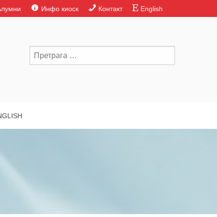
Алумни
Инфо киоск
Контакт
English
NGLISH