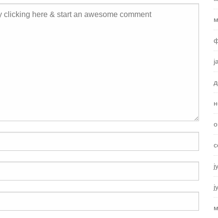
м
ф
ј
д
н
о
с
ј
ј
м