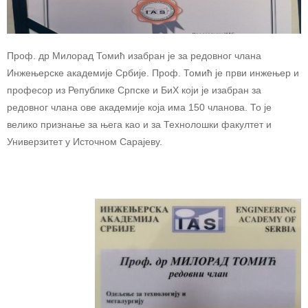
Проф. др Милорад Томић изабран је за редовног члана
Инжењерске академије Србије. Проф. Томић је први инжењер и
професор из Републике Српске и БиХ који је изабран за
редовног члана ове академије која има 150 чланова. То је
велико признање за њега као и за Технолошки факултет и
Универзитет у Источном Сарајеву.