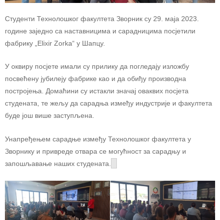
Студенти Технолошког факултета Зворник су 29. маја 2023.
године заједно са наставницима и сарадницима посјетили
фабрику „Elixir Zorka“ у Шапцу.
У оквиру посјете имали су прилику да погледају изложбу
посвећену јубилеју фабрике као и да обиђу производна
постројења. Домаћини су истакли значај оваквих посјета
студената, те жељу да сарадња између индустрије и факултета
буде још више заступљена.
Унапређењем сарадње између Технолошког факултета у
Зворнику и привреде отвара се могућност за сарадњу и
запошљавање наших студената.