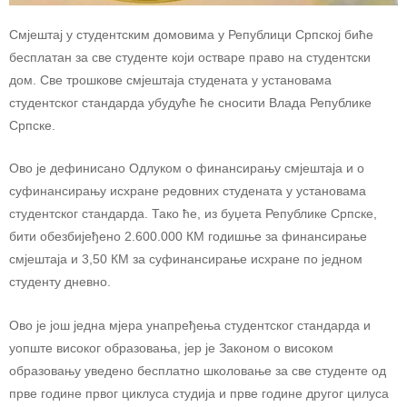
Смјештај у студентским домовима у Републици Српској биће
бесплатан за све студенте који остваре право на студентски
дом. Све трошкове смјештаја студената у установама
студентског стандарда убудуће ће сносити Влада Републике
Српске.
Ово је дефинисано Oдлуком о финансирању смјештаја и о
суфинансирању исхране редовних студената у установама
студентског стандарда. Тако ће, из буџета Републике Српске,
бити обезбијеђено 2.600.000 КМ годишње за финансирање
смјeштаја и 3,50 КМ за суфинансирање исхране по једном
студенту дневно.
Ово је још једна мјера унапређења студентског стандарда и
уопште високог образовања, јер је Законом о високом
образовању увeдено бесплатно школовање за све студенте од
прве године првог циклуса студија и прве године другог цилуса