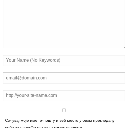
Сачувај моје име, е-пошту и веб место у овом прегледачу
веба за следећи пут када коментаришем.