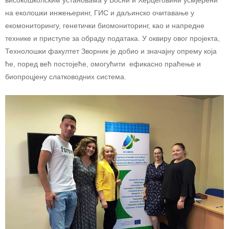
високошколским установама у Босни и Херцеговини усмјерени
на еколошки инжењеринг, ГИС и даљинско очитавање у
екомониторингу, генетички биомониторинг, као и напредне
технике и приступе за обраду података. У оквиру овог пројекта,
Технолошки факултет Зворник је добио и значајну опрему која
ће, поред већ постојеће, омогућити ефикасно праћење и
биопроцјену слатководних система.