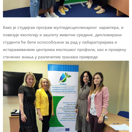
Како је студијски програм мултидисциплинарног карактера, и
повезује екологију и заштиту животне средине, дипломирани
студенти ће бити оспособљени за рад у лабараторијама и
истараживачким центрима еколошког профила, као и промјену
стечених знања у различитим гранама привреде.