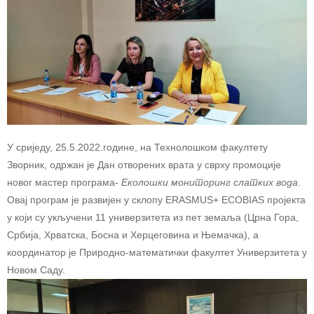
У сриједу, 25.5.2022.године, на Технолошком факултету
Зворник, одржан је Дан отворених врата у сврху промоције
новог мастер програма-
Еколошки мониторинг слатких вода
.
Овај програм је развијен у склопу ERASMUS+ ECOBIAS пројекта
у који су укључени 11 универзитета из пет земаља (Црна Гора,
Србија, Хрватска, Босна и Херцеговина и Њемачка), а
координатор је Природно-математички факултет Универзитета у
Новом Саду.