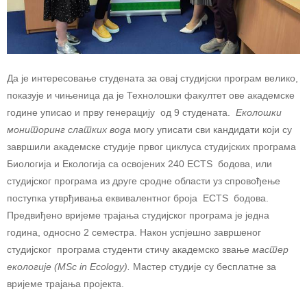
Да је интересовање студената за овај студијски програм велико,
показује и чињеница да је Технолошки факултет ове академске
године уписао и прву генерацију од 9 студената.
Еколошки
мониторинг слатких вода
могу уписати сви кандидати који су
завршили академске студије првог циклуса студијских програма
Биологија и Екологија са освојених 240 ECTS бодова, или
студијског програма из друге сродне области уз спровођење
поступка утврђивања еквивалентног броја ECTS бодова.
Предвиђено вријеме трајања студијског програма је једна
година, односно 2 семестра. Након успјешно завршеног
студијског програма студенти стичу академско звањe
мастер
екологије (
MSc in
Ecology
)
.
Мастер студије су бесплатне за
вријеме трајања пројекта.