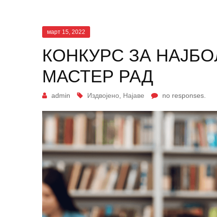
март 15, 2022
КОНКУРС ЗА НАЈБ
МАСТЕР РАД
admin
Издвојено
,
Најаве
no responses.