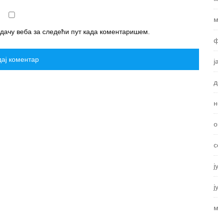
м
едачу веба за следећи пут када коментаришем.
ф
ј
д
н
о
с
ј
ј
м