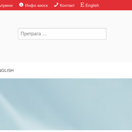
Алумни
Инфо киоск
Контакт
English
NGLISH