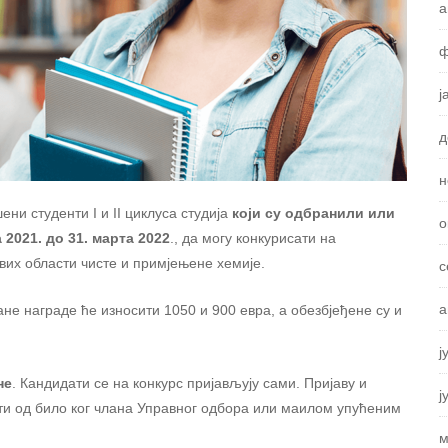
а
ф
ј
д
н
шени студенти I и II циклуса студија
који су одбранили или
о
2021. до 31. марта 2022
., да могу конкурисати на
вих области чисте и примјењене хемије.
с
а
е награде ће износити 1050 и 900 евра, а обезбјеђене су и
ј
не
. Кандидати се на конкурс пријављују сами. Пријаву и
ј
ити од било ког члана Управног одбора или маилом упућеним
м