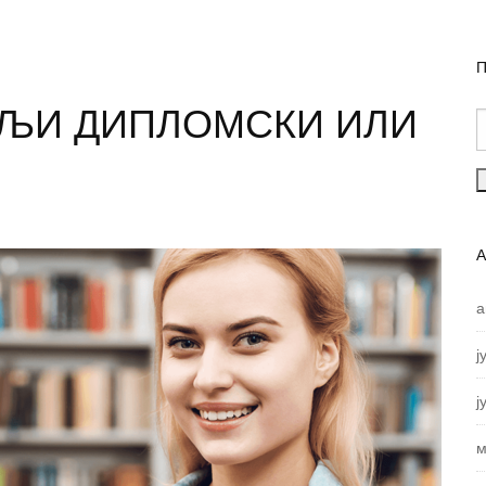
П
ОЉИ ДИПЛОМСКИ ИЛИ
а
ј
ј
м