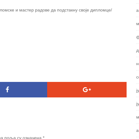
ломске и мастер радове да подстакну своје дипломце/
а
м
ф
д
н
с
ј
ј
м
а
а поља су означена
*