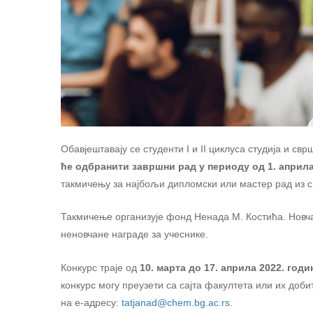
Обавјештавају се студенти I и II циклуса студија и свр
ће одбранити завршни рад у периоду од 1. априла 
такмичењу за најбољи дипломски или мастер рад из с
Такмичење организује фонд Ненада М. Костића. Новчан
неновчане награде за учеснике.
Конкурс траје од
10. марта до 17. априла 2022. годи
конкурс могу преузети са сајта факултета или их доб
на е-адресу:
tatjanad@chem.bg.ac.rs
.