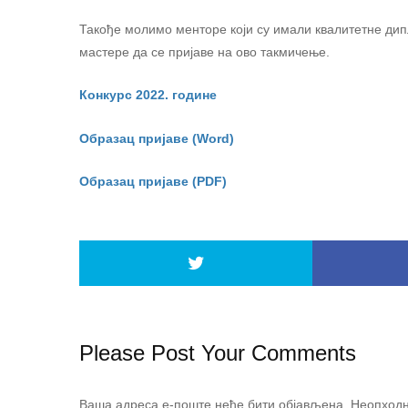
Такође молимо менторе који су имали квалитетне дип
мастере да се пријаве на ово такмичење.
Конкурс 2022. године
Oбразац пријаве (Word)
Образац пријаве (PDF)
Please Post Your Comments
Ваша адреса е-поште неће бити објављена.
Неопходн