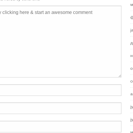
м
ф
ј
д
н
о
с
а
ј
ј
м