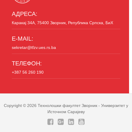
АДРЕСА:
Каракај 34A, 75400 Зворник, Република Српска, БиХ
E-MAIL:
sekretar@tfzv.ues.rs.ba
ТЕЛЕФОН:
+387 56 260 190
Copyright © 2026
Технолошки факултет Зворник
- Универзитет у
Источном Сарајеву