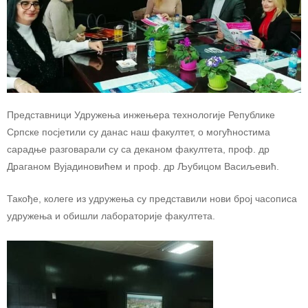
Представници Удружења инжењера технологије Републике
Српске посјетили су данас наш факултет, о могућностима
сарадње разговарали су са деканом факултета, проф. др
Драганом Вујадиновићем и проф. др Љубицом Васиљевић.
Такође, колеге из удружења су представили нови број часописа
удружења и обишли лабораторије факултета.