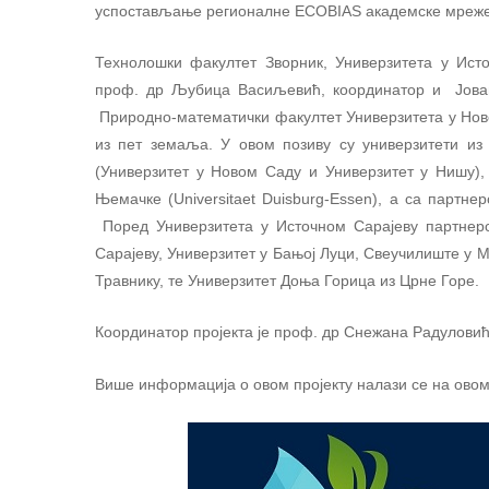
успостављање регионалне ECOBIAS академске мреже
Технолошки факултет Зворник, Универзитета у Ист
проф. др Љубица Васиљевић, координатор и Јован
Природно-математички факултет Универзитета у Новом
из пет земаља. У овом позиву су универзитети из
(Универзитет у Новом Саду и Универзитет у Нишу),
Њемачке (Universitaet Duisburg-Essen), а са партн
Поред Универзитета у Источном Сарајеву партнерс
Сарајеву, Универзитет у Бањој Луци, Свеучилиште у М
Травнику, те Универзитет Доња Горица из Црне Горе.
Координатор пројекта је проф. др Снежана Радуловић
Више информација о овом пројекту налази се на ово