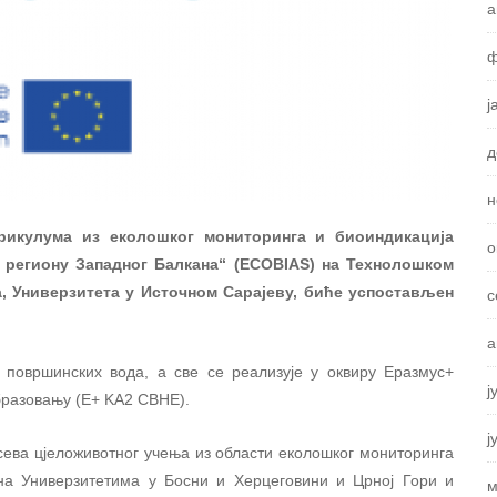
а
ф
ј
д
н
урикулума из еколошког мониторинга и биоиндикација
о
 региону Западног Балкана“ (ECOBIAS) на
Технолошком
, Универзитета у Источном Сарајеву
, биће успостављен
с
а
а површинских вода, а све се реализује у оквиру Еразмус+
ј
образовању (E+ KA2 CBHE).
ј
рсева цјеложивотног учења из области еколошког мониторинга
на Универзитетима у Босни и Херцеговини и Црној Гори и
м