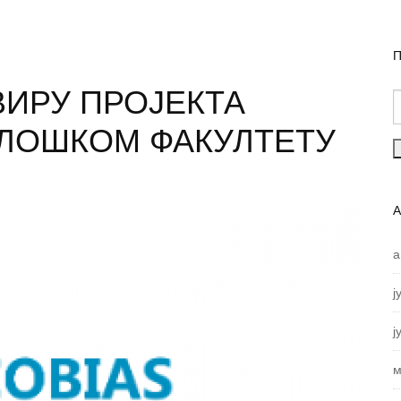
П
ВИРУ ПРОЈЕКТА
ОЛОШКОМ ФАКУЛТЕТУ
а
ј
ј
м