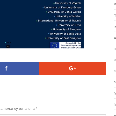
м
ф
ј
д
н
о
с
а
ј
ј
а поља су означена
*
м