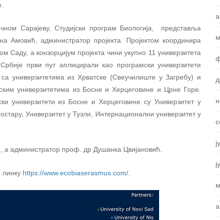
.
а
очном Сарајеву, Студијски програм Биологија, представља
м
а Амовић, администратор пројекта. Пројектом координира
 Саду, а конзорцијум пројекта чини укупно 11 универзитета
ф
 Србије први пут аплицирали као програмски универзитети
 са универзитетима из Хрватске (Свеучилиште у Загребу) и
д
ерским универзитетима из Босне и Херцеговине и Црне Горе.
н
ки универзитети из Босне и Херцеговине су Универзитет у
остару, Универзитет у Тузли, Интернационални универзитет у
с
ј
, а администратор проф. др Душанка Цвијановић.
ј
м линку
https://www.ecobiaserasmus.com/
.
м
а