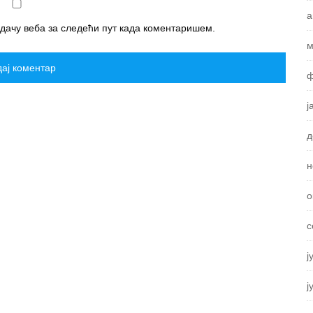
а
едачу веба за следећи пут када коментаришем.
м
ф
ј
д
н
о
с
ј
ј