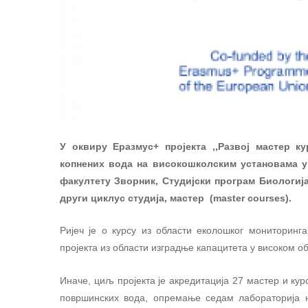
У оквиру Еразмус+ пројекта ,,Развој мастер к
копнених вода на високошколским установама у
факултету Зворник, Студијски програм Биологија
други циклус студија, мастер
(master courses).
Ријеч је о курсу из области еколошког мониторинг
пројекта из области изградње капацитета у високом 
Иначе, циљ пројекта је акредитација 27 мастер и ку
површинских вода, опремање седам лабораторија 