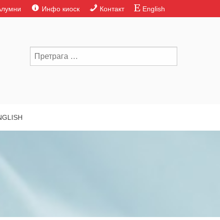
Алумни
Инфо киоск
Контакт
English
NGLISH