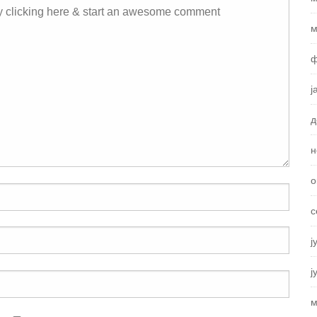
м
ф
ј
д
н
о
с
ј
ј
м