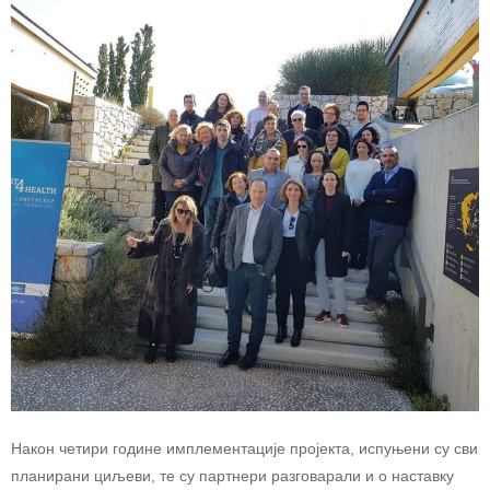
Након четири године имплементације пројекта, испуњени су сви
планирани циљеви, те су партнери разговарали и о наставку