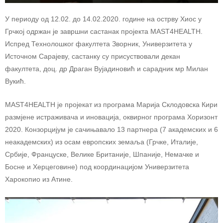
У периоду од 12.02. до 14.02.2020. године на острву Хиос у
Грчкој одржан је завршни састанак пројекта MAST4HEALTH.
Испред Технолошког факултета Зворник, Универзитета у
Источном Сарајеву, састанку су присуствовали декан
факултета, доц. др Драган Вујадиновић и сарадник мр Милан
Вукић.
MAST4HEALTH је пројекат из програма Mарија Склодовска Кири
размјене истраживача и иновација, оквирног програма Хоризонт
2020. Конзорцијум је сачињавало 13 партнера (7 академских и 6
неакадемских) из осам европских земаља (Грчке, Италије,
Србије, Француске, Велике Британије, Шпаније, Немачке и
Босне и Херцеговине) под координацијом Универзитета
Харокопио из Атине.