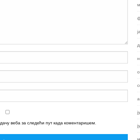
м
ф
ј
д
н
о
с
а
ј
едачу веба за следећи пут када коментаришем.
ј
м