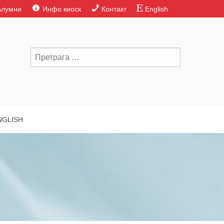
Алумни
Инфо киоск
Контакт
English
NGLISH