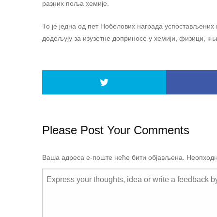
разних поља хемије.
То је једна од пет Нобелових награда успостављених 
додељују за изузетне доприносе у хемији, физици, к
Please Post Your Comments
Ваша адреса е-поште неће бити објављена.
Неопходн