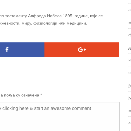
а
по тестаменту Алфреда Нобела 1895. године, које се
м
њижевности, миру, физиологији или медицини.
ф
д
н
с
ј
а поља су означена
*
ј
м
а