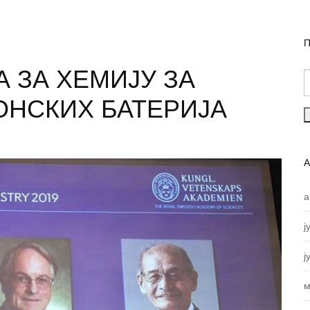
П
 ЗА ХЕМИЈУ ЗА
ОНСКИХ БАТЕРИЈА
а
ј
ј
м