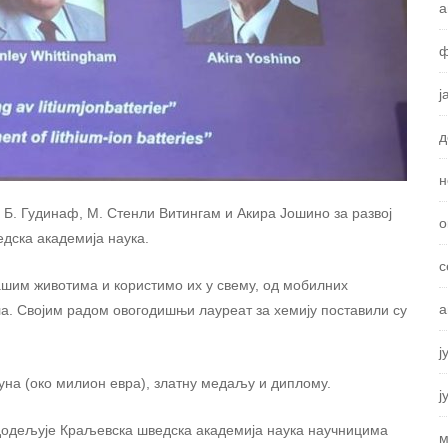
а
ф
ј
д
н
 Б. Гудинаф, М. Стенли Витингам и Акира Јошино за развој
о
едска академија наука.
с
нашим животима и користимо их у свему, од мобилних
а
а. Својим радом овогодишњи лауреат за хемију поставили су
ј
уна (око милион евра), златну медаљу и диплому.
ј
 додељује Краљевска шведска академија наука научницима
м