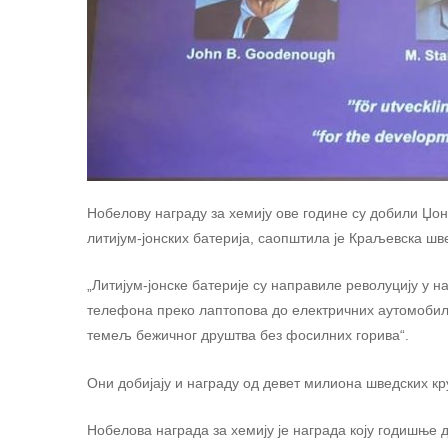
Нобелову награду за хемију ове године су добили Џон
литијум-јонских батерија, саопштила је Краљевска шв
„Литијум-јонске батерије су направиле револуцију у 
телефона преко лаптопова до електричних аутомобил
темељ бежичног друштва без фосилних горива“.
Они добијају и награду од девет милиона шведских кр
Нобелова награда за хемију је награда коју годишње