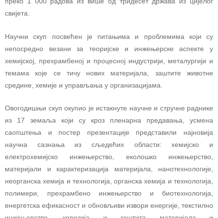
преко 1 000 радова из више од тридесет држава из цијелог
свијета.
Научни скуп посвећен је питањима и проблемима који су
непосредно везани за теоријске и инжењерске аспекте у
хемијској, прехрамбеној и процесној индустрији, металургији и
темама које се тичу нових материјала, заштите животне
средине, хемије и управљања у организацијама.
Овогодишњи скуп окупио је истакнуте научне и стручне раднике
из 17 земаља који су кроз пленарна предавања, усмена
саопштења и постер презентације представили најновија
научна сазнања из сљедећих области: хемијско и
електрохемијско инжењерство, еколошко инжењерство,
материјали и карактеризација материјала, нанотехнологије,
неорганска хемија и технологија, органска хемија и технологија,
полимери, прехрамбено инжењерство и биотехнологија,
енергетска ефикасност и обновљиви извори енергије, текстилно
инжењерство, корозија и заштита материјала и