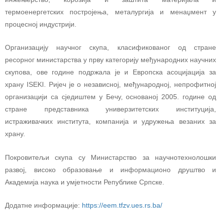
термоенергетских постројења, металургија и менаџмент у
процесној индустрији.
Организацију научног скупа, класификованог од стране
ресорног министарства у прву категорију међународних научних
скупова, ове године подржала је и Европска асоцијација за
храну ISEKI. Ријеч је о независној, међународној, непрофитној
организацији са сједиштем у Бечу, основаној 2005. године од
стране представника универзитетских институција,
истраживачких института, компанија и удружења везаних за
храну.
Покровитељи скупа су Министарство за научнотехнолошки
развој, високо образовање и информационо друштво и
Академија наука и умјетности Републике Српске.
Додатне информације:
https://eem.tfzv.ues.rs.ba/