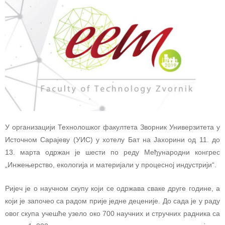
У организацији Технолошког факултета Зворник Универзитета у
Источном Сарајеву (УИС) у хотелу Бат на Јахорини од 11. до
13. марта одржан je шести по реду Међународни конгрес
„Инжењерство, екологија и материјали у процесној индустрији“.
Ријеч је о научном скупу који се одржава сваке друге године, а
који је започео са радом прије једне деценије. До сада је у раду
овог скупа учешће узело око 700 научних и стручних радника са