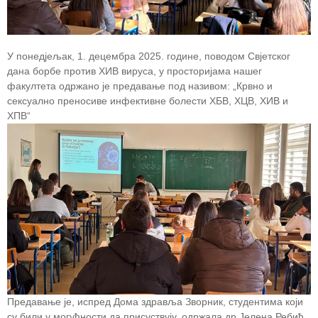
У понедјељак, 1. децембра 2025. године, поводом Свјетског
дана борбе против ХИВ вируса, у просторијама нашег
факултета одржано је предавање под називом: „Крвно и
сексуално преносиве инфективне болести ХБВ, ХЦВ, ХИВ и
ХПВ“
Предавање је, испред Дома здравља Зворник, студентима који
су били у могућности да присуствују, одржала др Јелена Ребић,