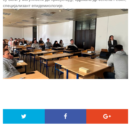
специјализант епидемиологије.