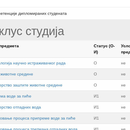
етенције дипломираних студената
иклус студија
предмета
Статус (О-
Усл
И)
пре
логија научно истраживачког рада
О
не
 животне средине
О
не
рство заштите животне средине
О
не
мa вoдe зa пићe
И1
не
рствo oтпaдних вoдa
И1
не
тoвaњe прoцeсa припрeмe вoдe зa пићe
И1
не
тoвaњe прoцeсa трeтмaнa oтпaдних вoдa
И1
не