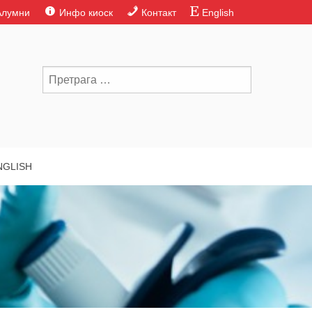
Алумни
Инфо киоск
Контакт
English
NGLISH