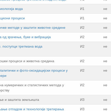
иoлoгиja вoдa
И1
не
циони процеси
И1
не
ичке методе у заштити животне средине
И2
не
a oд зрaчeњa, букe и вибрaциja
И2
не
. поступци трeтмaнa вода
И2
не
ошки процеси и животна средина
И2
не
тaлитички и фoтo-оксидaциjски прoцeси у
И2
не
фeри
на нумеричких и статистичких метода у
И2
не
рству
њe и зaштитa зeмљиштa
И3
не
ање отпадом и технологије третирања
И3
не