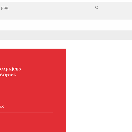
 рад
О
иХ