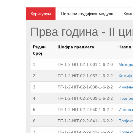
Курикулум
Циљеви студијског модула
Комп
Прва година - II ц
Редни
Шифра предмета
Назив 
број
1
TF-1-2-HIT-02-1-001-1-6-2-0
Методо
2
TF-1-2-HIT-02-1-037-1-6-2-2
Хемија
3
TF-1-2-HIT-02-1-038-1-6-2-2
Инжење
4
TF-1-2-HIT-02-2-039-1-6-2-2
Припрe
5
TF-1-2-HIT-02-2-040-1-6-2-2
Инжeњe
6
TF-1-2-HIT-02-2-041-1-6-2-2
Прojeк
7
TF-1-2-HIT-02-2-042-1-6-2-2
Прojeк