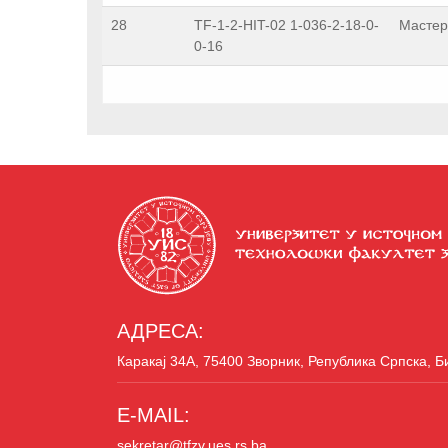
28
TF-1-2-HIT-02 1-036-2-18-0-
Мастер
0-16
АДРЕСА:
Каракај 34A, 75400 Зворник, Република Српска, Б
E-MAIL:
sekretar@tfzv.ues.rs.ba