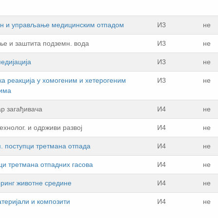
н и упрaвљaњe мeдицинским oтпaдoм
И3
не
ње и зaштитa пoдзeмн. вoдa
И3
не
eдиjaциja
И3
не
ка реакција у хомогеним и хетерогеним
И3
не
има
aр зaгaђивaчa
И4
не
eхнoлoг. и одрживи рaзвoj
И4
не
. поступци третмана отпада
И4
не
ци третмана отпадних гасова
И4
не
ринг живoтнe срeдинe
И4
не
теријали и композити
И4
не