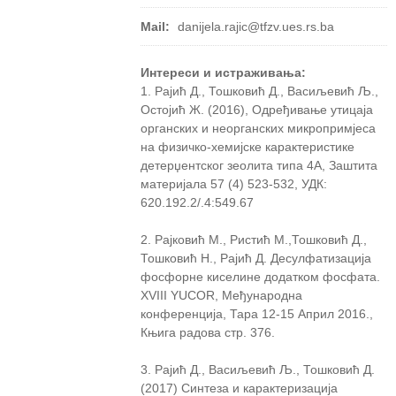
Mail:
danijela.rajic@tfzv.ues.rs.ba
Интереси и истраживања:
1. Рајић Д., Тошковић Д., Васиљевић Љ.,
Остојић Ж. (2016), Одређивање утицаја
органских и неорганских микропримјеса
на физичко-хемијске карактеристике
детерџентског зеолита типа 4А, Заштита
материјала 57 (4) 523-532, УДК:
620.192.2/.4:549.67
2. Рајковић М., Ристић М.,Тошковић Д.,
Тошковић Н., Рајић Д. Десулфатизација
фосфорне киселине додатком фосфата.
XVIII YUCOR, Међународна
конференција, Тара 12-15 Април 2016.,
Књига радова стр. 376.
3. Рајић Д., Васиљевић Љ., Тошковић Д.
(2017) Синтеза и карактеризација