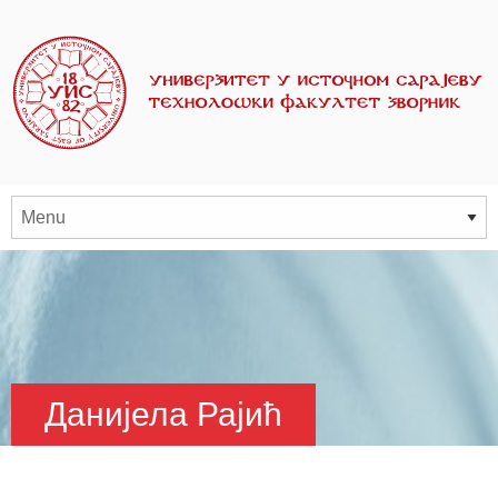
Данијела Рајић