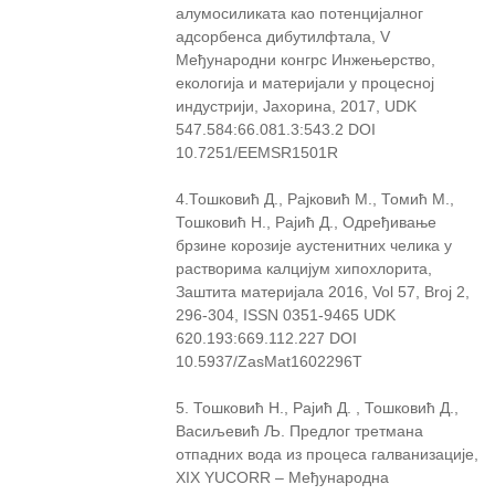
алумосиликата као потенцијалног
адсорбенса дибутилфтала, V
Међународни конгрс Инжењерство,
екологија и материјали у процесној
индустрији, Јахорина, 2017, UDK
547.584:66.081.3:543.2 DOI
10.7251/EEMSR1501R
4.Тошковић Д., Рајковић М., Томић М.,
Тошковић Н., Рајић Д., Одређивање
брзине корозије аустенитних челика у
растворима калцијум хипохлорита,
Заштита материјала 2016, Vol 57, Broj 2,
296-304, ISSN 0351-9465 UDK
620.193:669.112.227 DOI
10.5937/ZasMat1602296T
5. Тошковић Н., Рајић Д. , Тошковић Д.,
Васиљевић Љ. Предлог третмана
отпадних вода из процеса галванизације,
XIX YUCORR – Међународна