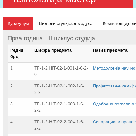
Курикулум
Циљеви студијског модула
Компетенције д
Прва година - II циклус студија
Редни
Шифра предмета
Назив предмета
број
1
TF-1-2 HIT-02-1-001-1-6-2-
Методологија научно
0
2
TF-1-2-HIT-02-1-002-1-6-
Пројектовање хемијс
2-2
3
TF-1-2-HIT-02-1-003-1-6-
Одабрана поглавља х
2-2
4
TF-1-2-HIT-02-2-004-1-6-
Сепарациони процес
2-2