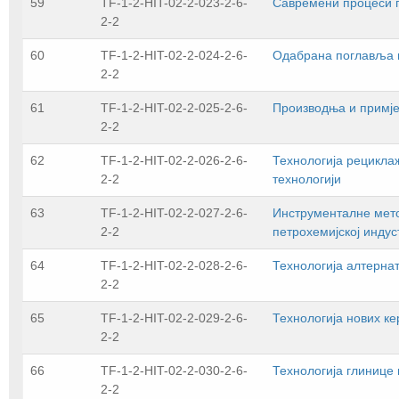
59
TF-1-2-HIT-02-2-023-2-6-
Савремени процеси 
2-2
60
TF-1-2-HIT-02-2-024-2-6-
Одабрана поглавља п
2-2
61
TF-1-2-HIT-02-2-025-2-6-
Производња и примј
2-2
62
TF-1-2-HIT-02-2-026-2-6-
Технологија рециклаж
2-2
технологији
63
TF-1-2-HIT-02-2-027-2-6-
Инструменталне мето
2-2
петрохемијској индус
64
TF-1-2-HIT-02-2-028-2-6-
Технологија алтерна
2-2
65
TF-1-2-HIT-02-2-029-2-6-
Технологија нових к
2-2
66
TF-1-2-HIT-02-2-030-2-6-
Технологија глинице
2-2