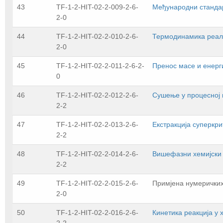
43
TF-1-2-HIT-02-2-009-2-6-
Међународни стандар
2-0
44
TF-1-2-HIT-02-2-010-2-6-
Термодинамика реал
2-0
45
TF-1-2-HIT-02-2-011-2-6-2-
Пренос масе и енерг
0
46
TF-1-2-HIT-02-2-012-2-6-
Сушење у процесној 
2-2
47
TF-1-2-HIT-02-2-013-2-6-
Екстракција суперкр
2-2
48
TF-1-2-HIT-02-2-014-2-6-
Вишефазни хемијски
2-2
49
TF-1-2-HIT-02-2-015-2-6-
Примјена нумеричких
2-0
50
TF-1-2-HIT-02-2-016-2-6-
Кинетика реакција у